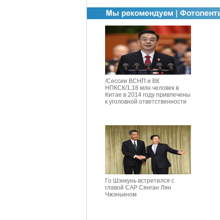
/Сессии ВСНП и ВК
НПКСК/1,18 млн человек в
Китае в 2014 году привлечены
к уголовной ответственности
Го Шэнкунь встретился с
главой САР Сянган Лян
Чжэньином