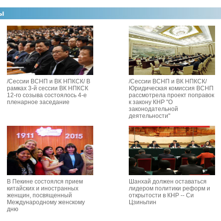
/Сессии ВСНП и ВК НПКСК/ В
/Сессии ВСНП и ВК НПКСК/
рамках 3-й сессии ВК НПКСК
Юридическая комиссия ВСНП
12-го созыва состоялось 4-е
рассмотрела проект поправок
пленарное заседание
к закону КНР "О
законодательной
деятельности"
В Пекине состоялся прием
Шанхай должен оставаться
китайских и иностранных
лидером политики реформ и
женщин, посвященный
открытости в КНР -- Си
Международному женскому
Цзиньпин
дню