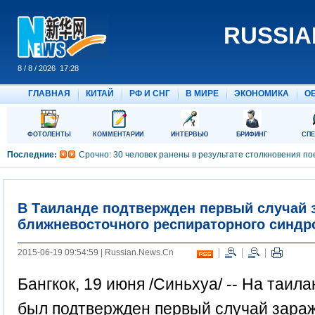
В Таиланде подтвержден первый случай 
ближневосточного респираторного синдр
2015-06-19 09:54:59 | Russian.News.Cn
Бангкок, 19 июня /Синьхуа/ -- На таил
был подтвержден первый случай зара