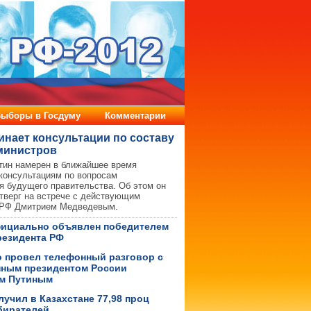
инает консультации по составу
министров
тин намерен в ближайшее время
 консультациям по вопросам
 будущего правительства. Об этом он
тверг на встрече с действующим
 РФ Дмитрием Медведевым.
фициально объявлен победителем
езидента РФ
о провел телефонный разговор с
ным президентом России
м Путиным
лучил в Казахстане 77,98 проц
бирателей