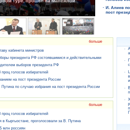
·
И. Алиев п
пост прези
больше
·
А
таву кабинета министров
а
боры президента РФ состоявшимися и действительными
·
П
с
едителем выборов президента РФ
·
8 проц голосов избирателей
ранием на пост президента России
 Путина по случаю избрания на пост президента России
·
В
п
·
Х
р
больше
8 проц голосов избирателей
 в Кыргызстане, проголосовали за В. Путина
5 млн россиян