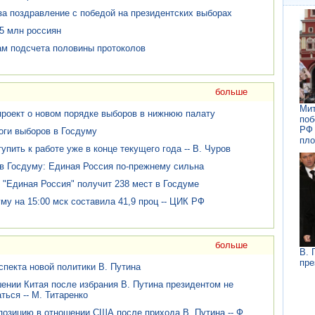
за поздравление с победой на президентских выборах
5 млн россиян
ам подсчета половины протоколов
больше
Мит
проект о новом порядке выборов в нижнюю палату
поб
РФ 
оги выборов в Госдуму
пло
пить к работе уже в конце текущего года -- В. Чуров
в Госдуму: Единая Россия по-прежнему сильна
"Единая Россия" получит 238 мест в Госдуме
му на 15:00 мск составила 41,9 проц -- ЦИК РФ
больше
В. 
пре
спекта новой политики В. Путина
ении Китая после избрания В. Путина президентом не
ться -- М. Титаренко
позицию в отношении США после прихода В. Путина -- Ф.