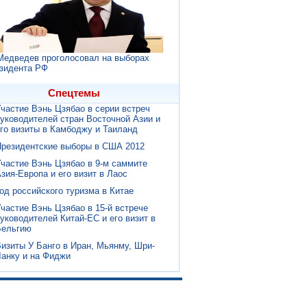
Медведев проголосовал на выборах
зидента РФ
Спецтемы
частие Вэнь Цзябао в серии встреч
уководителей стран Восточной Азии и
го визиты в Камбоджу и Таиланд
Президентские выборы в США 2012
частие Вэнь Цзябао в 9-м саммите
зия-Европа и его визит в Лаос
од российского туризма в Китае
частие Вэнь Цзябао в 15-й встрече
уководителей Китай-ЕС и его визит в
Бельгию
изиты У Банго в Иран, Мьянму, Шри-
анку и на Фиджи