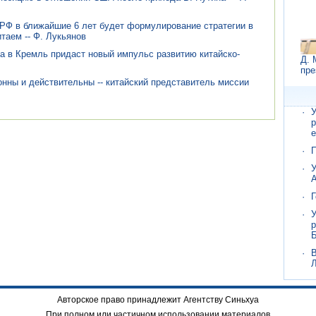
 РФ в ближайшие 6 лет будет формулирование стратегии в
таем -- Ф. Лукьянов
а в Кремль придаст новый импульс развитию китайско-
Д. 
пре
нны и действительны -- китайский представитель миссии
·
У
р
е
·
·
У
А
·
Г
·
У
р
·
В
Л
Авторское право принадлежит Агентству Синьхуа
При полном или частичном использовании материалов