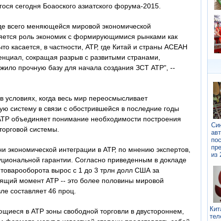
ося сегодня Боаоского азиатского форума-2015.
де всего меняющейся мировой экономической
ляется роль экономик с формирующимися рынками как
то касается, в частности, АТР, где Китай и страны АСЕАН
енциал, сокращая разрыв с развитыми странами,
жило прочную базу для начала создания ЗСТ АТР", --
 в условиях, когда весь мир переосмысливает
ю систему в связи с обострившейся в последние годы
АТР объединяет понимание необходимости построения
торговой системы.
и экономической интеграции в АТР, по мнению экспертов,
туциональной гарантии. Согласно приведенным в докладе
товарооборота вырос с 1 до 3 трлн долл США за
оящий момент АТР -- это более половины мировой
вле составляет 46 проц.
ающиеся в АТР зоны свободной торговли в двустороннем,