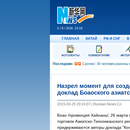
Назрел момент для созд
доклад Боаоского азиат
2015-03-26 20:24:07 | Russian.News.Cn
Боао /провинция Хайнань/, 26 марта 
торговли Азиатско-Тихоокеанского ре
придерживаются авторы доклада "Кон