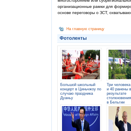
многостороннем или субрегиональном
организационные рамки для формиро
основе переговоры о ЗСТ, охватывающ
На главную страницу