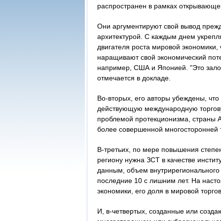
распространен в рамках открывающег
Они аргументируют свой вывод преж
архитектурой. С каждым днем укреп
двигателя роста мировой экономики, ч
наращивают свой экономический пот
например, США и Японией. "Это зало
отмечается в докладе.
Во-вторых, его авторы убеждены, что
действующую международную торгову
проблемой протекционизма, страны 
более совершенной многосторонней 
В-третьих, по мере повышения степен
региону нужна ЗСТ в качестве инсти
данным, объем внутрирегионального 
последние 10 с лишним лет. На наст
экономики, его доля в мировой торго
И, в-четвертых, созданные или созд