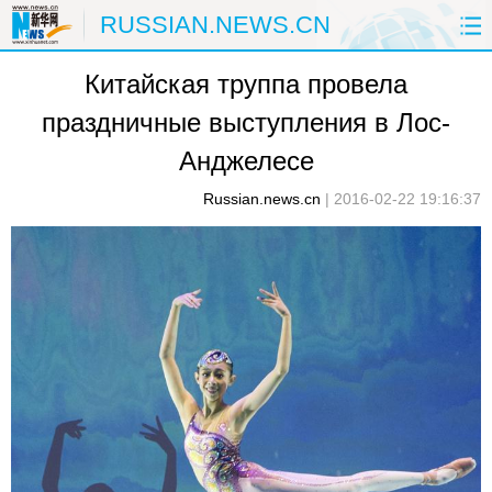
RUSSIAN.NEWS.CN
Китайская труппа провела
ГЛАВНАЯ
КИТАЙ
РФ И СНГ
праздничные выступления в Лос-
В МИРЕ
ЭКОНОМИКА
ОБЩЕСТВО
Анджелесе
НАУКА
ПРИРОДА
КУЛЬТУРА
Russian.news.cn
|
2016-02-22 19:16:37
СПОРТ
ЗДОРОВЬЕ
ФОТОЛЕНТЫ
СПЕЦТЕМЫ