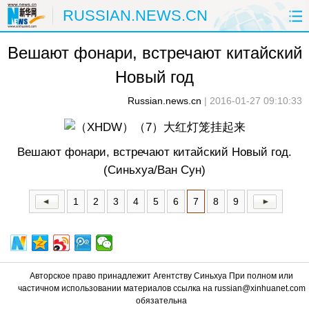
RUSSIAN.NEWS.CN
Вешают фонари, встречают китайский
ГЛАВНАЯ
КИТАЙ
РФ И СНГ
Новый год
В МИРЕ
ЭКОНОМИКА
ОБЩЕСТВО
Russian.news.cn
|
2016-01-27 09:10:33
НАУКА
ПРИРОДА
КУЛЬТУРА
Вешают фонари, встречают китайский Новый год.
СПОРТ
ЗДОРОВЬЕ
ФОТОЛЕНТЫ
(Синьхуа/Ван Сун)
СПЕЦТЕМЫ
1
2
3
4
5
6
7
8
9
Авторское право принадлежит Агентству Синьхуа При полном или
частичном использовании материалов ссылка на russian@xinhuanet.com
обязательна