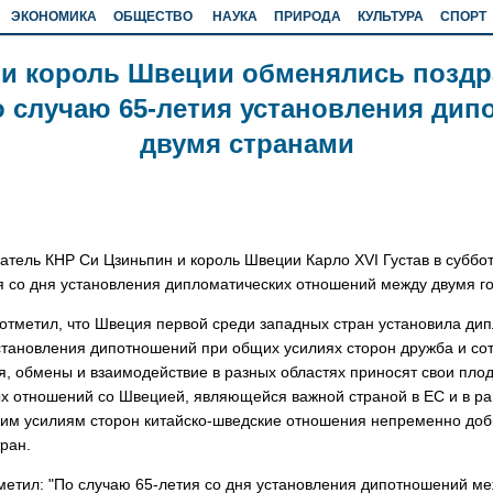
ЭКОНОМИКА
ОБЩЕСТВО
НАУКА
ПРИРОДА
КУЛЬТУРА
СПОРТ
 и король Швеции обменялись позд
 случаю 65-летия установления ди
двумя странами
едатель КНР Си Цзиньпин и король Швеции Карло ХVI Густав в субб
 со дня установления дипломатических отношений между двумя г
отметил, что Швеция первой среди западных стран установила ди
установления дипотношений при общих усилиях сторон дружба и со
, обмены и взаимодействие в разных областях приносят свои пло
х отношений со Швецией, являющейся важной страной в ЕС и в ра
щим усилиям сторон китайско-шведские отношения непременно до
ран.
тметил: "По случаю 65-летия со дня установления дипотношений 