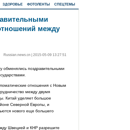
ЗДОРОВЬЕ
ФОТОЛЕНТЫ
СПЕЦТЕМЫ
равительными
потношений между
Russian.news.cn
|
2015-05-09 13:27:51
оту обменялись поздравительными
осударствами.
пломатические отношения с Новым
трудничество между двумя
ды. Китай уделяет большое
йоне Северной Европы, и
бьются нового еще большего
между Швецией и КНР разрешите