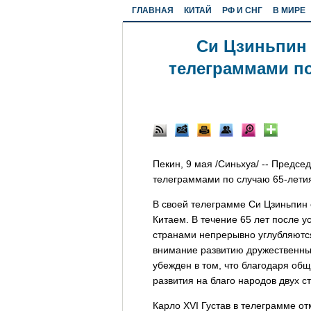
ГЛАВНАЯ
КИТАЙ
РФ И СНГ
В МИРЕ
Си Цзиньпин
телеграммами по
Пекин, 9 мая /Синьхуа/ -- Предс
телеграммами по случаю 65-летия
В своей телеграмме Си Цзиньпин 
Китаем. В течение 65 лет после 
странами непрерывно углубляются
внимание развитию дружественны
убежден в том, что благодаря об
развития на благо народов двух ст
Карло ХVI Густав в телеграмме о