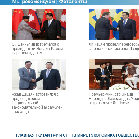
Си Цзиньпин встретился с
Ли Кэцян провел переговор
президентом Непала Рамом
с премьер-министром Швец
Бараном Ядавом
Чжан Дэцзян встретился с
Премьер-министр Индии
председателем
Нарендра Дамодардас Мод
Национальной
встретился с Ян Цзечи
законодательной ассамблеи
Таиланда
ГЛАВНАЯ
|
КИТАЙ
|
РФ И СНГ
|
В МИРЕ
|
ЭКОНОМИКА
|
ОБЩЕСТВ