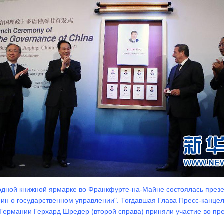
родной книжной ярмарке во Франкфурте-на-Майне состоялась през
пин о государственном управлении". Тогдавшая Глава Пресс-канц
 Германии Герхард Шредер (второй справа) приняли участие во пр