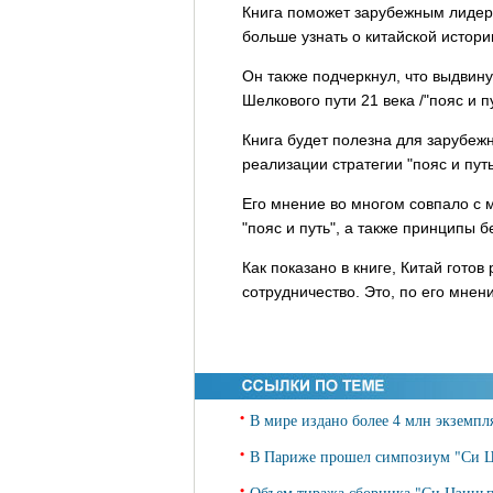
Книга поможет зарубежным лидерам
больше узнать о китайской истори
Он также подчеркнул, что выдвин
Шелкового пути 21 века /"пояс и 
Книга будет полезна для зарубеж
реализации стратегии "пояс и путь
Его мнение во многом совпало с 
"пояс и путь", а также принципы
Как показано в книге, Китай гото
сотрудничество. Это, по его мнен
•
В мире издано более 4 млн экземп
•
В Париже прошел симпозиум "Си Ц
•
Объем тиража сборника "Си Цзиньп