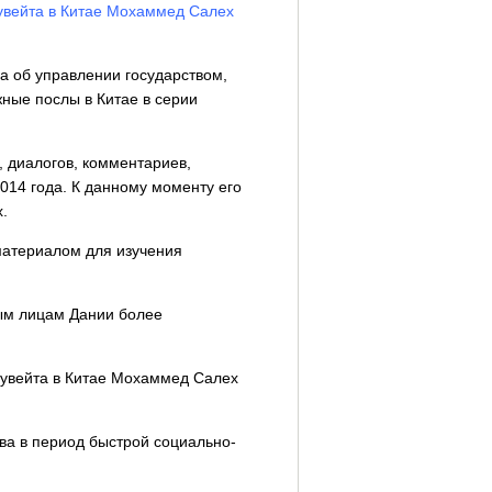
Кувейта в Китае Мохаммед Салех
а об управлении государством,
жные послы в Китае в серии
, диалогов, комментариев,
014 года. К данному моменту его
.
материалом для изучения
ным лицам Дании более
Кувейта в Китае Мохаммед Салех
тва в период быстрой социально-