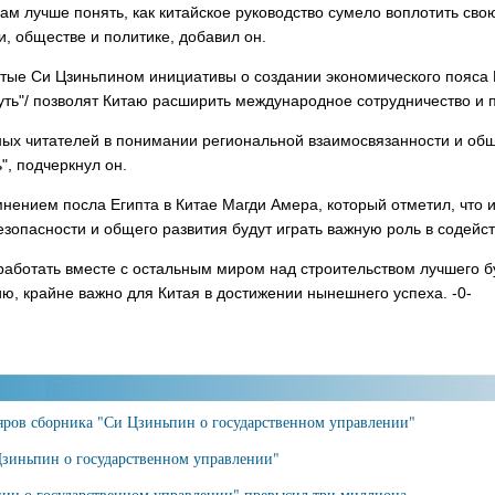
 лучше понять, как китайское руководство сумело воплотить свою
и, обществе и политике, добавил он.
утые Си Цзиньпином инициативы о создании экономического пояса 
путь"/ позволят Китаю расширить международное сотрудничество и 
ных читателей в понимании региональной взаимосвязанности и общ
", подчеркнул он.
мнением посла Египта в Китае Магди Амера, который отметил, что 
 безопасности и общего развития будут играть важную роль в соде
в работать вместе с остальным миром над строительством лучшего 
ию, крайне важно для Китая в достижении нынешнего успеха. -0-
ляров сборника "Си Цзиньпин о государственном управлении"
зиньпин о государственном управлении"
ин о государственном управлении" превысил три миллиона