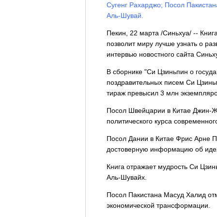
Сугенг Рахарджо; Посол Пакистан
Аль-Шувай.
Пекин, 22 марта /Синьхуа/ -- Кни
позволит миру лучше узнать о раз
интервью новостного сайта Синьху
В сборнике "Си Цзиньпин о госуд
поздравительных писем Си Цзиньп
тираж превысил 3 млн экземпляров
Посол Швейцарии в Китае Джин-Ж
политического курса современног
Посол Дании в Китае Фрис Арне П
достоверную информацию об идея
Книга отражает мудрость Си Цзин
Аль-Шувайх.
Посол Пакистана Масуд Халид отме
экономической трансформации.