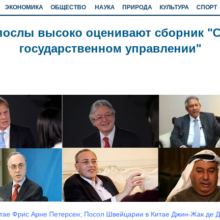
ЭКОНОМИКА
ОБЩЕСТВО
НАУКА
ПРИРОДА
КУЛЬТУРА
СПОРТ
послы высоко оценивают сборник "С
государственном управлении"
тае Фрис Арне Петерсен; Посол Швейцарии в Китае Джин-Жак де Д