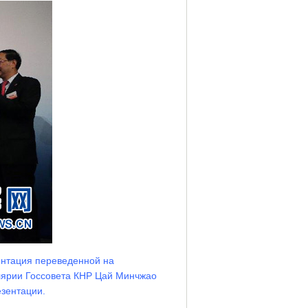
ентация переведенной на
елярии Госсовета КНР Цай Минчжао
езентации.