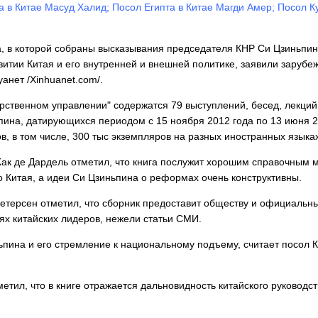
а в Китае Масуд Халид; Посол Египта в Китае Магди Амер; Посол 
га, в которой собраны высказывания председателя КНР Си Цзиньпин
витии Китая и его внутренней и внешней политике, заявили зарубе
анет /Xinhuanet.com/.
арственном управлении" содержатся 79 выступлений, бесед, лекций
ина, датирующихся периодом с 15 ноября 2012 года по 13 июня 2
, в том числе, 300 тыс экземпляров на разных иностранных языках
ак де Дардель отметил, что книга послужит хорошим справочным 
о Китая, а идеи Си Цзиньпина о реформах очень конструктивны.
етерсен отметил, что сборник предоставит обществу и официаль
х китайских лидеров, нежели статьи СМИ.
ьпина и его стремление к национальному подъему, считает посол 
тил, что в книге отражается дальновидность китайского руководс