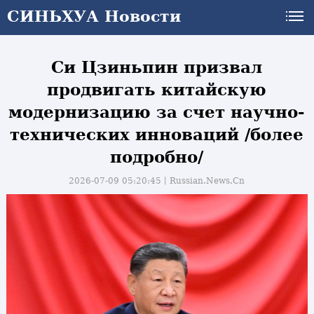
СИНЬХУА Новости
СИНЬХУА Новости
Си Цзиньпин призвал
продвигать китайскую
модернизацию за счет научно-
технических инноваций /более
подробно/
2026-07-09 05:20:45丨
Russian.News.Cn