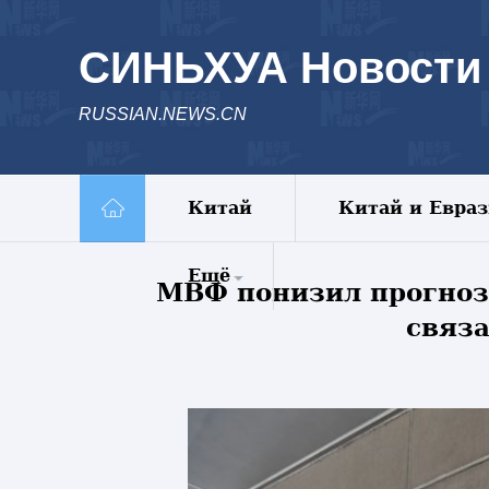
СИНЬХУА Новости
RUSSIAN.NEWS.CN
Китай
Китай и Евра
Ещё
МВФ понизил прогноз 
связа
Комментарии
Еженедельник
Видео
Фото
Спецрепортажи
Пояс и путь