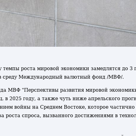
ду темпы роста мировой экономики замедлятся до 3 п
л в среду Международный валютный фонд /МВФ/.
ада МВФ "Перспективы развития мировой экономики
ц. в 2025 году, а также чуть ниже апрельского прог
нием войны на Среднем Востоке, которое частичн
за роста спроса, вызванного достижениями в техно