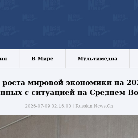
зия
В Мире
Мультимедиа
роста мировой экономики на 202
нных с ситуацией на Среднем В
2026-07-09 02:16:00丨
Russian.News.Cn