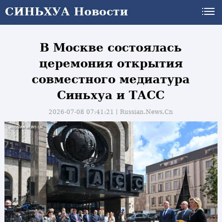
СИНЬХУА Новости
СИНЬХУА Новости
В Москве состоялась
церемония открытия
совместного медиатура
Синьхуа и ТАСС
2026-07-08 07:41:21丨
Russian.News.Cn