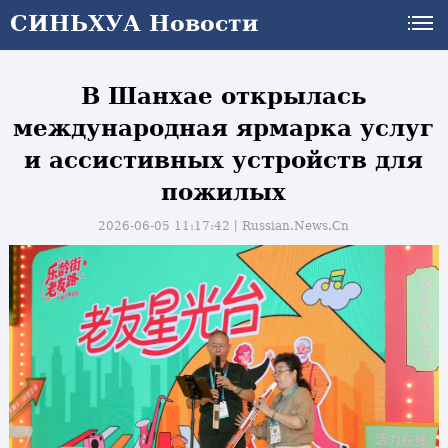
СИНЬХУА Новости
СИНЬХУА Новости
В Шанхае открылась
международная ярмарка услуг
и ассистивных устройств для
пожилых
2026-06-05 11:17:42丨
Russian.News.Cn