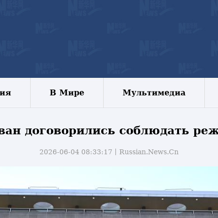
зия
В Мире
Мультимедиа
иван договорились соблюдать ре
2026-06-04 08:33:17丨
Russian.News.Cn