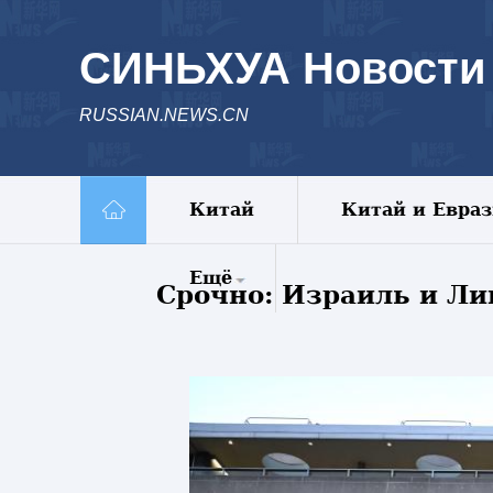
СИНЬХУА Новости
RUSSIAN.NEWS.CN
Китай
Китай и Евра
Ещё
Срочно: Израиль и Л
Комментарии
Еженедельник
Видео
Фото
Спецрепортажи
Пояс и путь