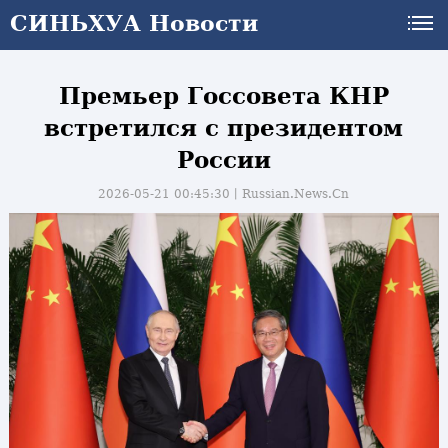
СИНЬХУА Новости
СИНЬХУА Новости
Премьер Госсовета КНР
встретился с президентом
России
2026-05-21 00:45:30丨
Russian.News.Cn