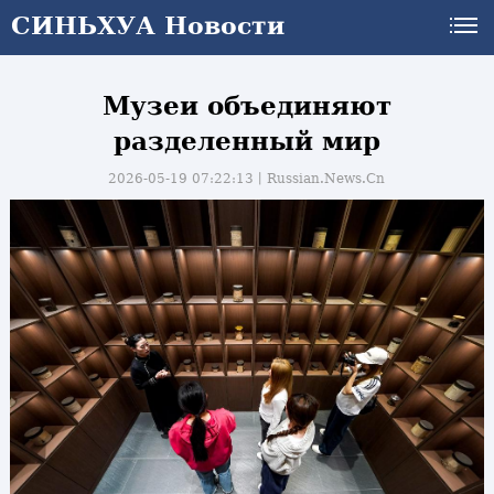
СИНЬХУА Новости
СИНЬХУА Новости
Музеи объединяют
разделенный мир
2026-05-19 07:22:13丨
Russian.News.Cn