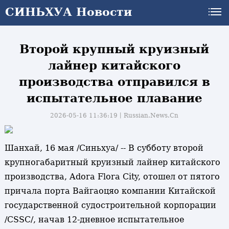
СИНЬХУА Новости
СИНЬХУА Новости
Второй крупный круизный
лайнер китайского
производства отправился в
испытательное плавание
2026-05-16 11:36:19丨
Russian.News.Cn
Шанхай, 16 мая /Синьхуа/ -- В субботу второй
крупногабаритный круизный лайнер китайского
производства, Adora Flora City, отошел от пятого
причала порта Вайгаоцяо компании Китайской
государственной судостроительной корпорации
/CSSC/, начав 12-дневное испытательное