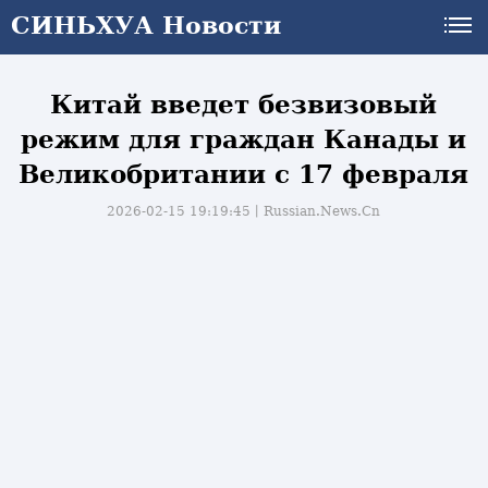
СИНЬХУА Новости
СИНЬХУА Новости
Китай введет безвизовый
режим для граждан Канады и
Великобритании с 17 февраля
2026-02-15 19:19:45丨
Russian.News.Cn