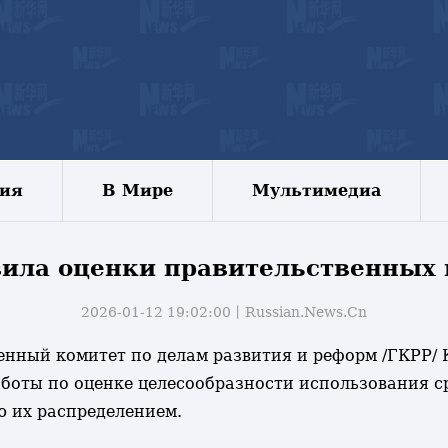
зия
В Мире
Мультимедиа
вила оценки правительственных
2026-01-12 19:02:00丨
Russian.News.Cn
твенный комитет по делам развития и реформ /ГКРР
боты по оценке целесообразности использования с
 их распределением.