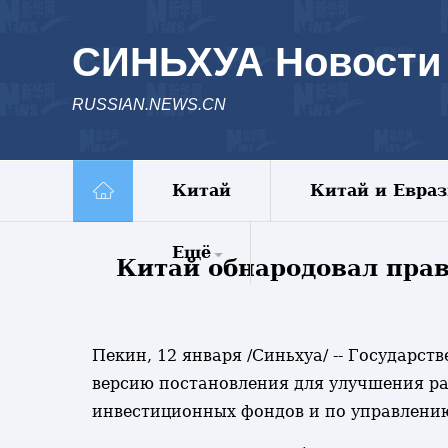
СИНЬХУА Новости
RUSSIAN.NEWS.CN
Китай
Китай и Евра
Ещё
Китай обнародовал пра
Комментарии
Еженедельник
Пекин, 12 января /Синьхуа/ -- Государс
Видео
версию постановления для улучшения ра
Фото
инвестиционных фондов и по управлению
Спецрепортажи
Пояс и путь