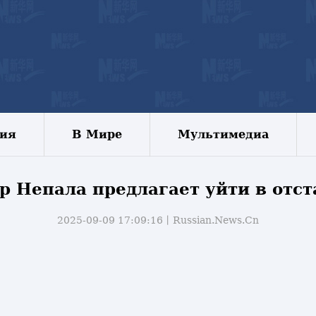
зия
В Мире
Мультимедиа
 Непала предлагает уйти в отст
2025-09-09 17:09:16丨
Russian.News.Cn