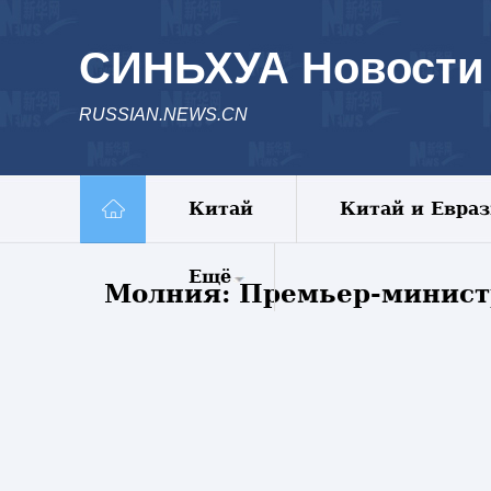
СИНЬХУА Новости
RUSSIAN.NEWS.CN
Китай
Китай и Евра
Ещё
Молния: Премьер-министр
Комментарии
Еженедельник
Видео
Фото
Спецрепортажи
Пояс и путь