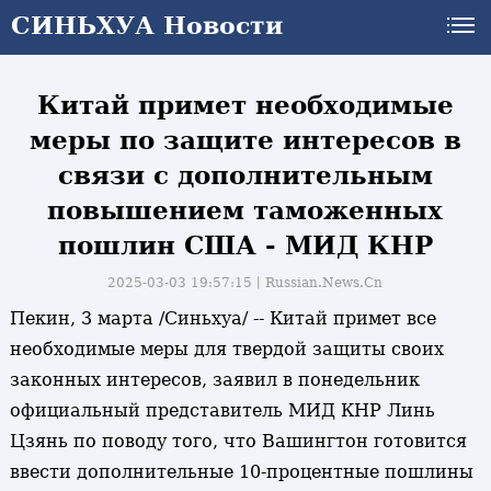
СИНЬХУА Новости
СИНЬХУА Новости
Китай примет необходимые
меры по защите интересов в
связи с дополнительным
повышением таможенных
пошлин США - МИД КНР
2025-03-03 19:57:15丨
Russian.News.Cn
Пекин, 3 марта /Синьхуа/ -- Китай примет все
необходимые меры для твердой защиты своих
законных интересов, заявил в понедельник
официальный представитель МИД КНР Линь
Цзянь по поводу того, что Вашингтон готовится
ввести дополнительные 10-процентные пошлины