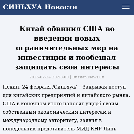
СИНЬХУА Новости
СИНЬХУА Новости
Китай обвинил США во
введении новых
ограничительных мер на
инвестиции и пообещал
защищать свои интересы
2025-02-24 20:58:00丨
Russian.News.Cn
Пекин, 24 февраля /Синьхуа/ -- Закрывая доступ
для китайских предприятий и китайского рынка,
США в конечном итоге наносят ущерб своим
собственным экономическим интересам и
международному авторитету, заявил в
понедельник представитель МИД КНР Линь