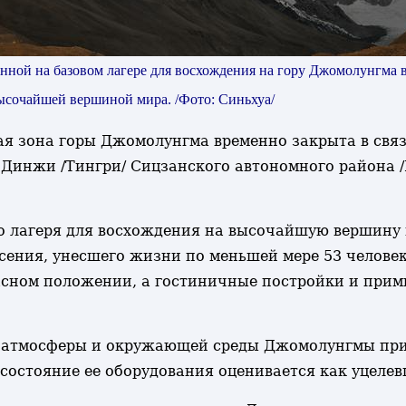
ланной на базовом лагере для восхождения на гору Джомолунгма
 высочайшей вершиной мира. /Фото: Синьхуа/
ская зона горы Джомолунгма временно закрыта в свя
 Динжи /Тингри/ Сицзанского автономного района 
о лагеря для восхождения на высочайшую вершину 
сения, унесшего жизни по меньшей мере 53 человек
пасном положении, а гостиничные постройки и пр
ия атмосферы и окружающей среды Джомолунгмы при
 состояние ее оборудования оценивается как уцелев