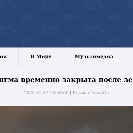
зия
В Мире
Мультимедиа
нгма временно закрыта после зе
2025-01-07 16:50:59丨
Russian.News.Cn