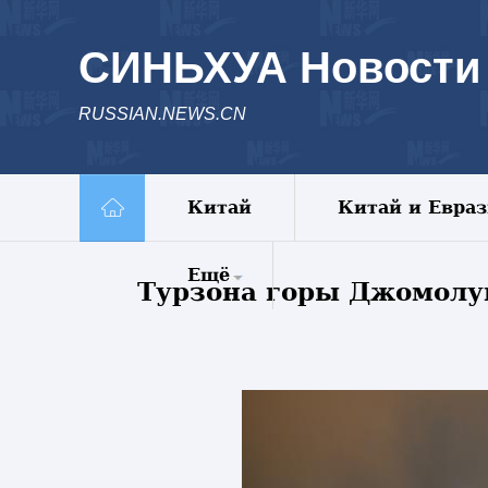
СИНЬХУА Новости
RUSSIAN.NEWS.CN
Китай
Китай и Евра
Ещё
Турзона горы Джомолу
Комментарии
Еженедельник
Видео
Фото
Спецрепортажи
Пояс и путь