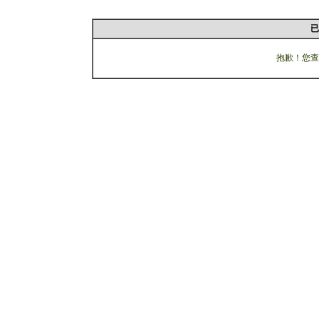
已
抱歉！您查