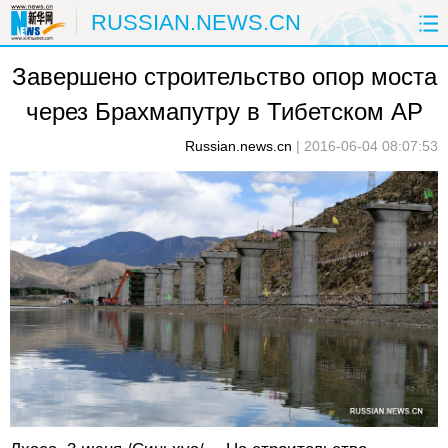
RUSSIAN.NEWS.CN
Завершено строительство опор моста
ГЛАВНАЯ
КИТАЙ
РФ И СНГ
через Брахмапутру в Тибетском АР
В МИРЕ
ЭКОНОМИКА
ОБЩЕСТВО
Russian.news.cn
|
2016-06-04 08:07:53
НАУКА
ПРИРОДА
КУЛЬТУРА
СПОРТ
ЗДОРОВЬЕ
ФОТОЛЕНТЫ
СПЕЦТЕМЫ