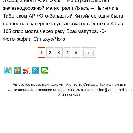
Лхаса, 3 июня /Синьхуа/ -- На строительстве
железнодорожной магистрали Лхаса -- Ньингчи в
Тибетском АР /Юго-Западный Китай/ сегодня была
полностью завершена установка оставшихся 44 из
105 опор моста через реку Брахмапутра. -0-
Фотографии Синьхуа/Чого
1
2
3
4
5
Авторское право принадлежит Агентству Синьхуа При полном или
частичном использовании материалов ссылка на russian@xinhuanet.com
обязательна