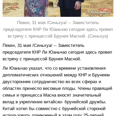
Пекин, 31 мая /Синьхуа/ -- Заместитель
председателя КНР Ли Юаньчао сегодня здесь провел
встречу с принцессой Брунея Масной. (Синьхуа)
Пекин, 31 мая /Синьхуа/ -- Заместитель
председателя КНР Ли Юаньчао сегодня здесь провел
встречу с принцессой Брунея Масной.
Ли Юаньчао указал, что со времени установления
дипломатических отношений между КНР и Брунеем
двустороннее сотрудничество во всех сферах и
областях принесло весомые плоды. Члены правящей
семьи и принцесса Масна вносят значительный
вклад в укрепление китайско- брунейской дружбы.
Китай хотел бы совместно с брунейской стороной
использовать отмечаемый в этом году 25-летний