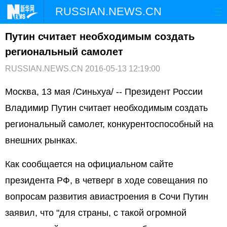
RUSSIAN.NEWS.CN
Путин считает необходимым создать
ГЛАВНАЯ
КИТАЙ
РФ И СНГ
региональный самолет
В МИРЕ
ЭКОНОМИКА
ОБЩЕСТВО
RUSSIAN.NEWS.CN
2016-05-13 12:19:00
НАУКА
ПРИРОДА
КУЛЬТУРА
Москва, 13 мая /Синьхуа/ -- Президент России
Владимир Путин считает необходимым создать
СПОРТ
ЗДОРОВЬЕ
ФОТОЛЕНТЫ
региональный самолет, конкурентоспособный на
внешних рынках.
СПЕЦТЕМЫ
Как сообщается на официальном сайте
президента РФ, в четверг в ходе совещания по
вопросам развития авиастроения в Сочи Путин
заявил, что "для страны, с такой огромной