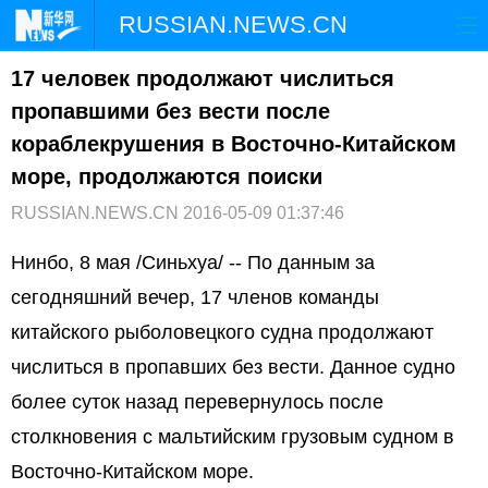
RUSSIAN.NEWS.CN
17 человек продолжают числиться
ГЛАВНАЯ
КИТАЙ
РФ И СНГ
пропавшими без вести после
В МИРЕ
ЭКОНОМИКА
ОБЩЕСТВО
кораблекрушения в Восточно-Китайском
море, продолжаются поиски
НАУКА
ПРИРОДА
КУЛЬТУРА
RUSSIAN.NEWS.CN
2016-05-09 01:37:46
СПОРТ
ЗДОРОВЬЕ
ФОТОЛЕНТЫ
Нинбо, 8 мая /Синьхуа/ -- По данным за
сегодняшний вечер, 17 членов команды
СПЕЦТЕМЫ
китайского рыболовецкого судна продолжают
числиться в пропавших без вести. Данное судно
более суток назад перевернулось после
столкновения с мальтийским грузовым судном в
Восточно-Китайском море.