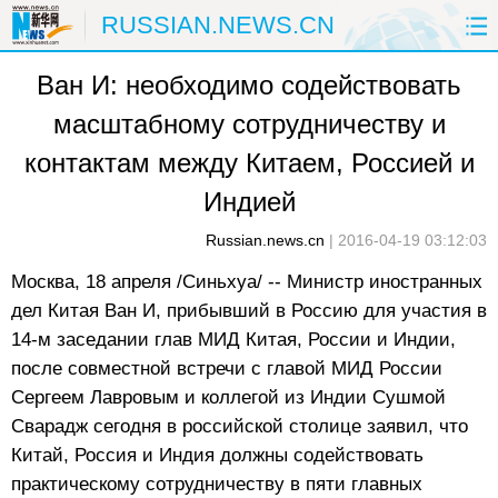
RUSSIAN.NEWS.CN
Ван И: необходимо содействовать
ГЛАВНАЯ
КИТАЙ
РФ И СНГ
масштабному сотрудничеству и
В МИРЕ
ЭКОНОМИКА
ОБЩЕСТВО
контактам между Китаем, Россией и
НАУКА
ПРИРОДА
КУЛЬТУРА
Индией
Russian.news.cn
|
2016-04-19 03:12:03
СПОРТ
ЗДОРОВЬЕ
ФОТОЛЕНТЫ
Москва, 18 апреля /Синьхуа/ -- Министр иностранных
СПЕЦТЕМЫ
дел Китая Ван И, прибывший в Россию для участия в
14-м заседании глав МИД Китая, России и Индии,
после совместной встречи с главой МИД России
Сергеем Лавровым и коллегой из Индии Сушмой
Сварадж сегодня в российской столице заявил, что
Китай, Россия и Индия должны содействовать
практическому сотрудничеству в пяти главных