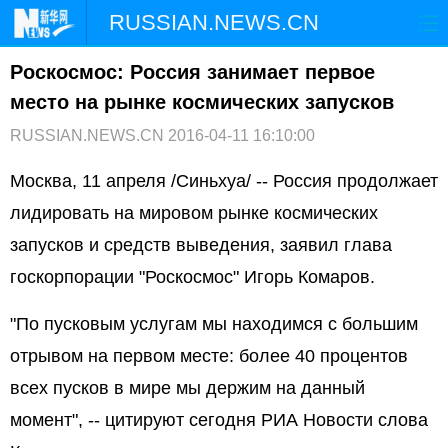
RUSSIAN.NEWS.CN
Роскосмос: Россия занимает первое
ГЛАВНАЯ
КИТАЙ
РФ И СНГ
место на рынке космических запусков
В МИРЕ
ЭКОНОМИКА
ОБЩЕСТВО
RUSSIAN.NEWS.CN
2016-04-11 16:10:00
НАУКА
ПРИРОДА
КУЛЬТУРА
Москва, 11 апреля /Синьхуа/ -- Россия продолжает
лидировать на мировом рынке космических
СПОРТ
ЗДОРОВЬЕ
ФОТОЛЕНТЫ
запусков и средств выведения, заявил глава
госкорпорации "Роскосмос" Игорь Комаров.
СПЕЦТЕМЫ
"По пусковым услугам мы находимся с большим
отрывом на первом месте: более 40 процентов
всех пусков в мире мы держим на данный
момент", -- цитируют сегодня РИА Новости слова