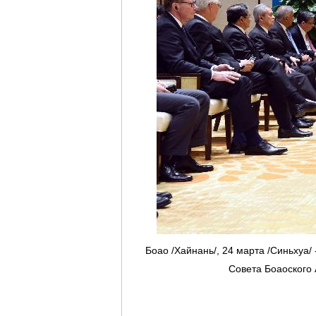
Боао /Хайнань/, 24 марта /Синьхуа/
Совета Боаоского 