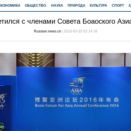
ЭКОНОМИКА
ОБЩЕСТВО
НАУКА
ПРИРОДА
КУЛЬТУРА
СПОРТ
З
етился с членами Совета Боаоского Ази
Russian.news.cn
|
2016-03-25 02:14:16