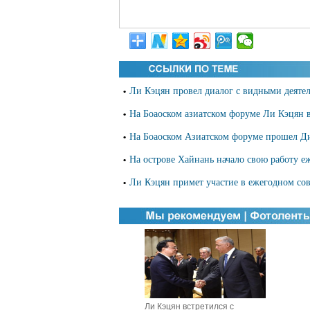
Ли Кэцян провел диалог с видными деятел
•
На Боаоском азиатском форуме Ли Кэцян в
•
На Боаоском Азиатском форуме прошел Д
•
На острове Хайнань начало свою работу е
•
Ли Кэцян примет участие в ежегодном со
•
Ли Кэцян встретился с