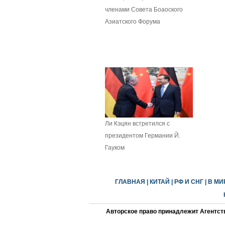
членами Совета Боаоского
Азиатского Форума
Ли Кэцян встретился с
президентом Германии Й.
Гауком
ГЛАВНАЯ
|
КИТАЙ
|
РФ И СНГ
|
В МИ
Авторское право принадлежит Агентст