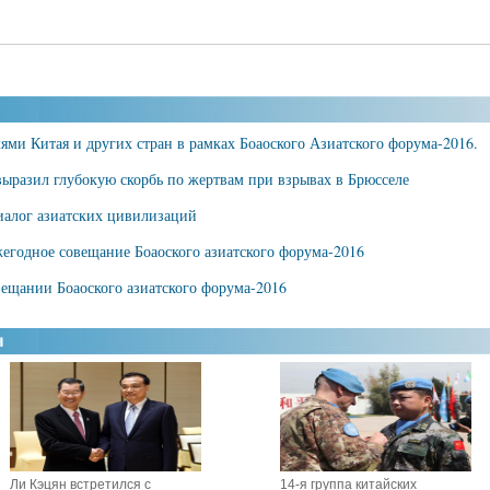
ями Китая и других стран в рамках Боаоского Азиатского форума-2016.
ыразил глубокую скорбь по жертвам при взрывах в Брюсселе
иалог азиатских цивилизаций
жегодное совещание Боаоского азиатского форума-2016
вещании Боаоского азиатского форума-2016
Ли Кэцян встретился с
14-я группа китайских