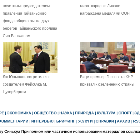
почетным председателем
миротворцев в Ливане
правления Тайваньского
награждена медалями ООН
фонда общего рынка двух
берегов Тайваньского пролива
Сяо Ваньчаном
Лю Юньшань встретился с
Вице-премьер Госсовета КНР
создателем Фейсбука М.
призвал к озеленению страны
Цукербергом
РЕ
|
ЭКОНОМИКА
|
ОБЩЕСТВО
|
НАУКА
|
ПРИРОДА
|
КУЛЬТУРА
|
СПОРТ
|
ЗД
КОММЕНТАРИИ
|
ИНТЕРВЬЮ
|
БРИФИНГ
|
УСЛУГИ
|
СПРАВКИ
|
АРХИВ
|
RS
ву Синьхуа При полном или частичном использовании материалов ссылка 