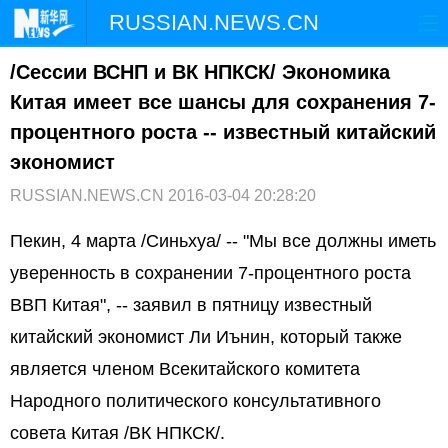
RUSSIAN.NEWS.CN
/Сессии ВСНП и ВК НПКСК/ Экономика
ГЛАВНАЯ
КИТАЙ
РФ И СНГ
Китая имеет все шансы для сохранения 7-
В МИРЕ
ЭКОНОМИКА
ОБЩЕСТВО
процентного роста -- известный китайский
экономист
НАУКА
ПРИРОДА
КУЛЬТУРА
RUSSIAN.NEWS.CN
2016-03-04 20:28:20
СПОРТ
ЗДОРОВЬЕ
ФОТОЛЕНТЫ
Пекин, 4 марта /Синьхуа/ -- "Мы все должны иметь
уверенность в сохранении 7-процентного роста
СПЕЦТЕМЫ
ВВП Китая", -- заявил в пятницу известный
китайский экономист Ли Иънин, который также
является членом Всекитайского комитета
Народного политического консультативного
совета Китая /ВК НПКСК/.