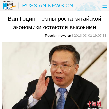
RUSSIAN.NEWS.CN
Ван Гоцин: темпы роста китайской
ГЛАВНАЯ
КИТАЙ
РФ И СНГ
экономики остаются высокими
В МИРЕ
ЭКОНОМИКА
ОБЩЕСТВО
Russian.news.cn
|
2016-03-02 19:07:53
НАУКА
ПРИРОДА
КУЛЬТУРА
СПОРТ
ЗДОРОВЬЕ
ФОТОЛЕНТЫ
СПЕЦТЕМЫ