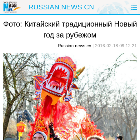
RUSSIAN.NEWS.CN
Фото: Китайский традиционный Новый
ГЛАВНАЯ
КИТАЙ
РФ И СНГ
год за рубежом
В МИРЕ
ЭКОНОМИКА
ОБЩЕСТВО
Russian.news.cn
|
2016-02-18 09:12:21
НАУКА
ПРИРОДА
КУЛЬТУРА
СПОРТ
ЗДОРОВЬЕ
ФОТОЛЕНТЫ
СПЕЦТЕМЫ