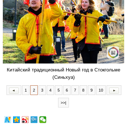
Китайский традиционный Новый год в Стокгольме
(Синьхуа)
1
2
3
4
5
6
7
8
9
10
>>|