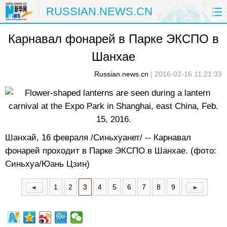
RUSSIAN.NEWS.CN
Карнавал фонарей в Парке ЭКСПО в
ГЛАВНАЯ
КИТАЙ
РФ И СНГ
Шанхае
В МИРЕ
ЭКОНОМИКА
ОБЩЕСТВО
Russian.news.cn
|
2016-02-16 11:21:33
НАУКА
ПРИРОДА
КУЛЬТУРА
СПОРТ
ЗДОРОВЬЕ
ФОТОЛЕНТЫ
Шанхай, 16 февраля /Синьхуанет/ -- Карнавал
СПЕЦТЕМЫ
фонарей проходит в Парке ЭКСПО в Шанхае. (фото:
Синьхуа/Юань Цзин)
1
2
3
4
5
6
7
8
9