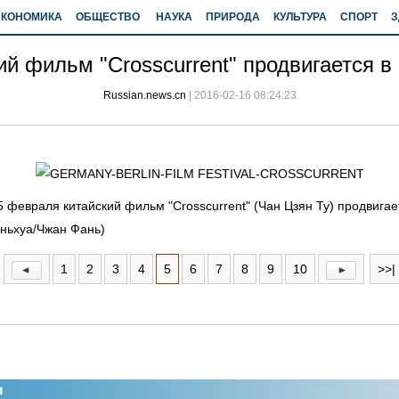
ЭКОНОМИКА
ОБЩЕСТВО
НАУКА
ПРИРОДА
КУЛЬТУРА
СПОРТ
З
ий фильм "Crosscurrent" продвигается в
Russian.news.cn
|
2016-02-16 08:24:23
15 февраля китайский фильм "Crosscurrent" (Чан Цзян Ту) продвига
ньхуа/Чжан Фань)
1
2
3
4
5
6
7
8
9
10
>>|