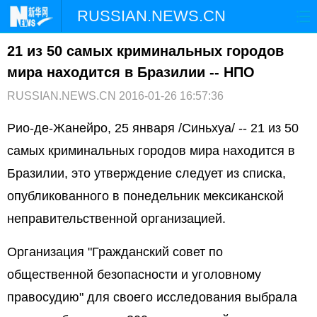
RUSSIAN.NEWS.CN
21 из 50 самых криминальных городов
ГЛАВНАЯ
КИТАЙ
РФ И СНГ
мира находится в Бразилии -- НПО
В МИРЕ
ЭКОНОМИКА
ОБЩЕСТВО
RUSSIAN.NEWS.CN
2016-01-26 16:57:36
НАУКА
ПРИРОДА
КУЛЬТУРА
Рио-де-Жанейро, 25 января /Синьхуа/ -- 21 из 50
самых криминальных городов мира находится в
СПОРТ
ЗДОРОВЬЕ
ФОТОЛЕНТЫ
Бразилии, это утверждение следует из списка,
опубликованного в понедельник мексиканской
СПЕЦТЕМЫ
неправительственной организацией.
Организация "Гражданский совет по
общественной безопасности и уголовному
правосудию" для своего исследования выбрала