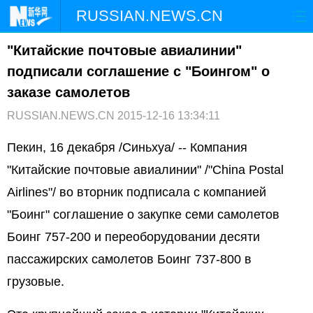
RUSSIAN.NEWS.CN
"Китайские почтовые авиалинии"
ГЛАВНАЯ
КИТАЙ
РФ И СНГ
подписали соглашение с "Боингом" о
В МИРЕ
ЭКОНОМИКА
ОБЩЕСТВО
заказе самолетов
RUSSIAN.NEWS.CN
2015-12-16 13:34:11
НАУКА
ПРИРОДА
КУЛЬТУРА
Пекин, 16 декабря /Синьхуа/ -- Компания
СПОРТ
ЗДОРОВЬЕ
ФОТОЛЕНТЫ
"Китайские почтовые авиалинии" /"China Postal
Airlines"/ во вторник подписала с компанией
СПЕЦТЕМЫ
"Боинг" соглашение о закупке семи самолетов
Боинг 757-200 и переоборудовании десяти
пассажирских самолетов Боинг 737-800 в
грузовые.