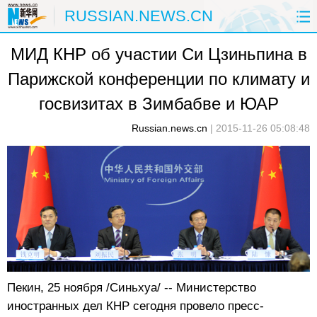
RUSSIAN.NEWS.CN
МИД КНР об участии Си Цзиньпина в
ГЛАВНАЯ
КИТАЙ
РФ И СНГ
Парижской конференции по климату и
В МИРЕ
ЭКОНОМИКА
ОБЩЕСТВО
госвизитах в Зимбабве и ЮАР
НАУКА
ПРИРОДА
КУЛЬТУРА
Russian.news.cn
|
2015-11-26 05:08:48
СПОРТ
ЗДОРОВЬЕ
ФОТОЛЕНТЫ
СПЕЦТЕМЫ
Пекин, 25 ноября /Синьхуа/ -- Министерство
иностранных дел КНР сегодня провело пресс-