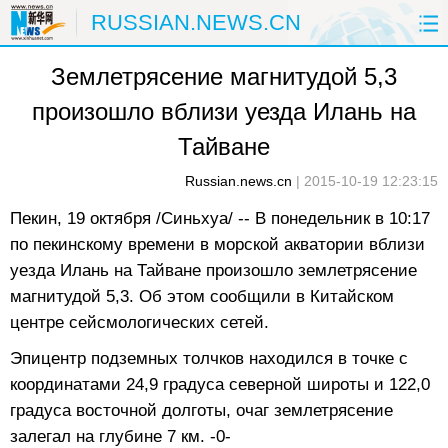
RUSSIAN.NEWS.CN
Землетрясение магнитудой 5,3
ГЛАВНАЯ
КИТАЙ
РФ И СНГ
произошло вблизи уезда Илань на
В МИРЕ
ЭКОНОМИКА
ОБЩЕСТВО
Тайване
НАУКА
ПРИРОДА
КУЛЬТУРА
Russian.news.cn
|
2015-10-19 12:23:15
Пекин, 19 октября /Синьхуа/ -- В понедельник в 10:17
СПОРТ
ЗДОРОВЬЕ
ФОТОЛЕНТЫ
по пекинскому времени в морской акватории вблизи
уезда Илань на Тайване произошло землетрясение
СПЕЦТЕМЫ
магнитудой 5,3. Об этом сообщили в Китайском
центре сейсмологических сетей.
Эпицентр подземных толчков находился в точке с
координатами 24,9 градуса северной широты и 122,0
градуса восточной долготы, очаг землетрясение
залегал на глубине 7 км. -0-