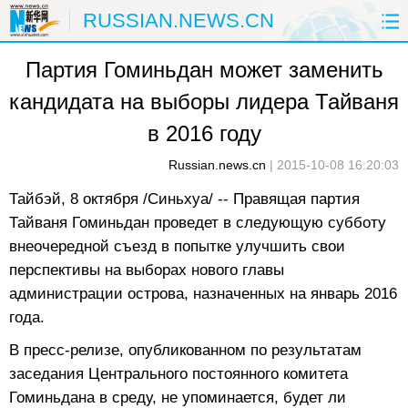
RUSSIAN.NEWS.CN
Партия Гоминьдан может заменить
ГЛАВНАЯ
КИТАЙ
РФ И СНГ
кандидата на выборы лидера Тайваня
В МИРЕ
ЭКОНОМИКА
ОБЩЕСТВО
в 2016 году
НАУКА
ПРИРОДА
КУЛЬТУРА
Russian.news.cn
|
2015-10-08 16:20:03
Тайбэй, 8 октября /Синьхуа/ -- Правящая партия
СПОРТ
ЗДОРОВЬЕ
ФОТОЛЕНТЫ
Тайваня Гоминьдан проведет в следующую субботу
внеочередной съезд в попытке улучшить свои
СПЕЦТЕМЫ
перспективы на выборах нового главы
администрации острова, назначенных на январь 2016
года.
В пресс-релизе, опубликованном по результатам
заседания Центрального постоянного комитета
Гоминьдана в среду, не упоминается, будет ли