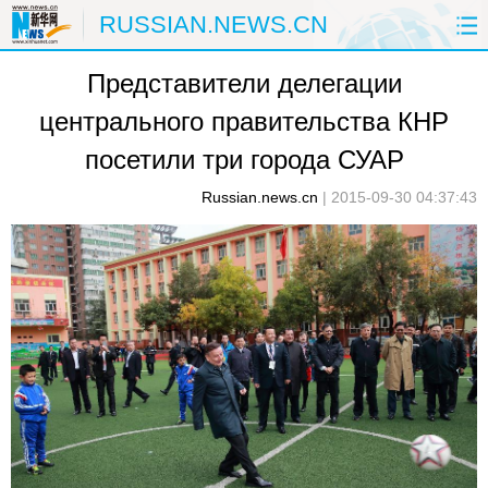
RUSSIAN.NEWS.CN
Представители делегации
ГЛАВНАЯ
КИТАЙ
РФ И СНГ
центрального правительства КНР
В МИРЕ
ЭКОНОМИКА
ОБЩЕСТВО
посетили три города СУАР
НАУКА
ПРИРОДА
КУЛЬТУРА
Russian.news.cn
|
2015-09-30 04:37:43
СПОРТ
ЗДОРОВЬЕ
ФОТОЛЕНТЫ
СПЕЦТЕМЫ