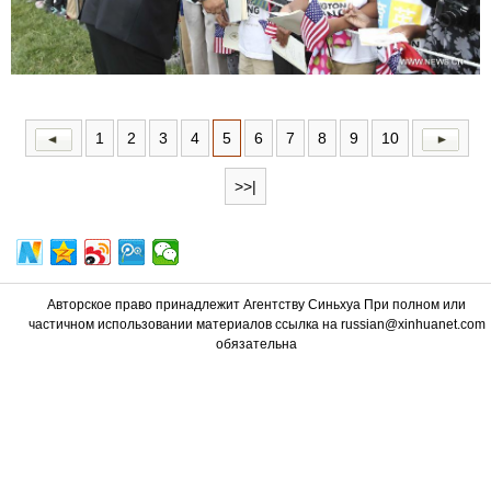
1
2
3
4
5
6
7
8
9
10
>>|
Авторское право принадлежит Агентству Синьхуа При полном или
частичном использовании материалов ссылка на russian@xinhuanet.com
обязательна