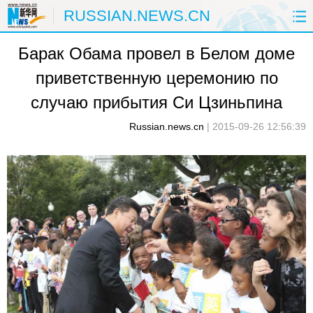
RUSSIAN.NEWS.CN
Барак Обама провел в Белом доме
ГЛАВНАЯ
КИТАЙ
РФ И СНГ
приветственную церемонию по
В МИРЕ
ЭКОНОМИКА
ОБЩЕСТВО
случаю прибытия Си Цзиньпина
НАУКА
ПРИРОДА
КУЛЬТУРА
Russian.news.cn
|
2015-09-26 12:56:39
СПОРТ
ЗДОРОВЬЕ
ФОТОЛЕНТЫ
СПЕЦТЕМЫ