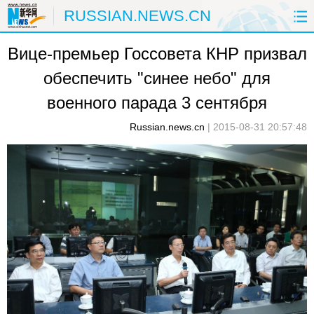
RUSSIAN.NEWS.CN
Вице-премьер Госсовета КНР призвал
ГЛАВНАЯ
КИТАЙ
РФ И СНГ
обеспечить "синее небо" для
В МИРЕ
ЭКОНОМИКА
ОБЩЕСТВО
военного парада 3 сентября
НАУКА
ПРИРОДА
КУЛЬТУРА
Russian.news.cn
|
2015-08-31 20:57:48
СПОРТ
ЗДОРОВЬЕ
ФОТОЛЕНТЫ
СПЕЦТЕМЫ