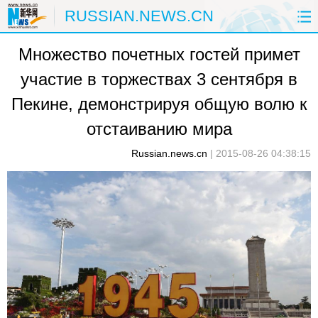
RUSSIAN.NEWS.CN
Множество почетных гостей примет
ГЛАВНАЯ
КИТАЙ
РФ И СНГ
участие в торжествах 3 сентября в
В МИРЕ
ЭКОНОМИКА
ОБЩЕСТВО
Пекине, демонстрируя общую волю к
НАУКА
ПРИРОДА
КУЛЬТУРА
отстаиванию мира
Russian.news.cn
|
2015-08-26 04:38:15
СПОРТ
ЗДОРОВЬЕ
ФОТОЛЕНТЫ
СПЕЦТЕМЫ