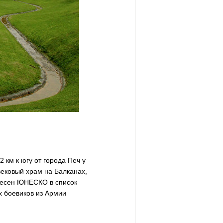
км к югу от города Печ у
ековый храм на Балканах,
несен ЮНЕСКО в список
х боевиков из Армии